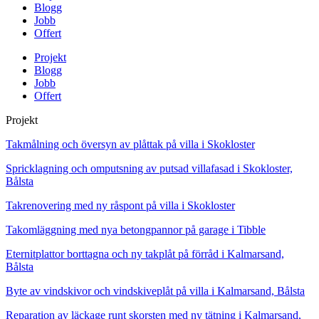
Blogg
Jobb
Offert
Projekt
Blogg
Jobb
Offert
Projekt
Takmålning och översyn av plåttak på villa i Skokloster
Spricklagning och omputsning av putsad villafasad i Skokloster,
Bålsta
Takrenovering med ny råspont på villa i Skokloster
Takomläggning med nya betongpannor på garage i Tibble
Eternitplattor borttagna och ny takplåt på förråd i Kalmarsand,
Bålsta
Byte av vindskivor och vindskiveplåt på villa i Kalmarsand, Bålsta
Reparation av läckage runt skorsten med ny tätning i Kalmarsand,