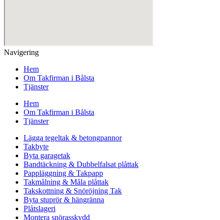
Navigering
Hem
Om Takfirman i Bålsta
Tjänster
Hem
Om Takfirman i Bålsta
Tjänster
Lägga tegeltak & betongpannor
Takbyte
Byta garagetak
Bandtäckning & Dubbelfalsat plåttak
Pappläggning & Takpapp
Takmålning & Måla plåttak
Takskottning & Snöröjning Tak
Byta stuprör & hängränna
Plåtslageri
Montera snörasskydd