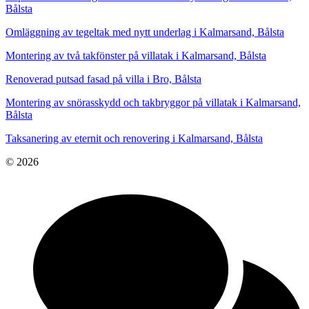
Bålsta
Omläggning av tegeltak med nytt underlag i Kalmarsand, Bålsta
Montering av två takfönster på villatak i Kalmarsand, Bålsta
Renoverad putsad fasad på villa i Bro, Bålsta
Montering av snörasskydd och takbryggor på villatak i Kalmarsand,
Bålsta
Taksanering av eternit och renovering i Kalmarsand, Bålsta
© 2026