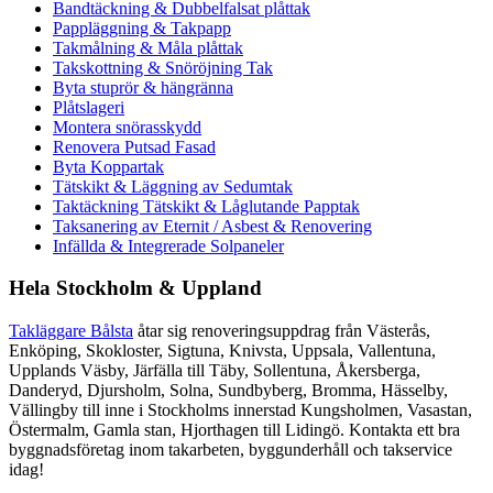
Bandtäckning & Dubbelfalsat plåttak
Pappläggning & Takpapp
Takmålning & Måla plåttak
Takskottning & Snöröjning Tak
Byta stuprör & hängränna
Plåtslageri
Montera snörasskydd
Renovera Putsad Fasad
Byta Koppartak
Tätskikt & Läggning av Sedumtak
Taktäckning Tätskikt & Låglutande Papptak
Taksanering av Eternit / Asbest & Renovering
Infällda & Integrerade Solpaneler
Hela Stockholm & Uppland
Takläggare Bålsta
åtar sig renoveringsuppdrag från Västerås,
Enköping, Skokloster, Sigtuna, Knivsta, Uppsala, Vallentuna,
Upplands Väsby, Järfälla till Täby, Sollentuna, Åkersberga,
Danderyd, Djursholm, Solna, Sundbyberg, Bromma, Hässelby,
Vällingby till inne i Stockholms innerstad Kungsholmen, Vasastan,
Östermalm, Gamla stan, Hjorthagen till Lidingö. Kontakta ett bra
byggnadsföretag inom takarbeten, byggunderhåll och takservice
idag!