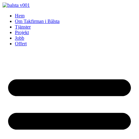
Skip
to
Hem
content
Om Takfirman i Bålsta
Tjänster
Projekt
Jobb
Offert