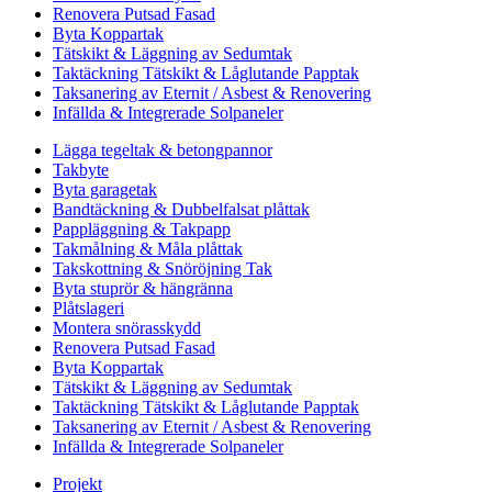
Renovera Putsad Fasad
Byta Koppartak
Tätskikt & Läggning av Sedumtak
Taktäckning Tätskikt & Låglutande Papptak
Taksanering av Eternit / Asbest & Renovering
Infällda & Integrerade Solpaneler
Lägga tegeltak & betongpannor
Takbyte
Byta garagetak
Bandtäckning & Dubbelfalsat plåttak
Pappläggning & Takpapp
Takmålning & Måla plåttak
Takskottning & Snöröjning Tak
Byta stuprör & hängränna
Plåtslageri
Montera snörasskydd
Renovera Putsad Fasad
Byta Koppartak
Tätskikt & Läggning av Sedumtak
Taktäckning Tätskikt & Låglutande Papptak
Taksanering av Eternit / Asbest & Renovering
Infällda & Integrerade Solpaneler
Projekt