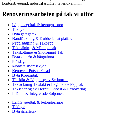
kontorsbyggnad, industrifastighet, lagerlokal m.m
Renoveringsarbeten på tak vi utför
Lägga tegeltak & betongpannor
Takbyte
Byta garagetak
Bandtäckning & Dubbelfalsat plåttak
Pappläggning & Takpapp
Takmålning & Måla plåttak
Takskottning & Snöröjning Tak
Byta stuprör & hängränna
Plåtslageri
Montera snörasskydd
Renovera Putsad Fasad
Byta Koppartak
Tätskikt & Läggning av Sedumtak
Taktäckning Tätskikt & Låglutande Papptak
Taksanering av Eternit / Asbest & Renovering
Infällda & Integrerade Solpaneler
Lägga tegeltak & betongpannor
Takbyte
Byta garagetak