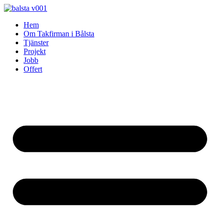
Skip
to
Hem
content
Om Takfirman i Bålsta
Tjänster
Projekt
Jobb
Offert