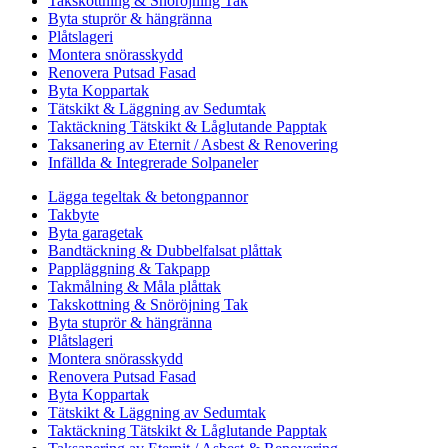
Takskottning & Snöröjning Tak
Byta stuprör & hängränna
Plåtslageri
Montera snörasskydd
Renovera Putsad Fasad
Byta Koppartak
Tätskikt & Läggning av Sedumtak
Taktäckning Tätskikt & Låglutande Papptak
Taksanering av Eternit / Asbest & Renovering
Infällda & Integrerade Solpaneler
Lägga tegeltak & betongpannor
Takbyte
Byta garagetak
Bandtäckning & Dubbelfalsat plåttak
Pappläggning & Takpapp
Takmålning & Måla plåttak
Takskottning & Snöröjning Tak
Byta stuprör & hängränna
Plåtslageri
Montera snörasskydd
Renovera Putsad Fasad
Byta Koppartak
Tätskikt & Läggning av Sedumtak
Taktäckning Tätskikt & Låglutande Papptak