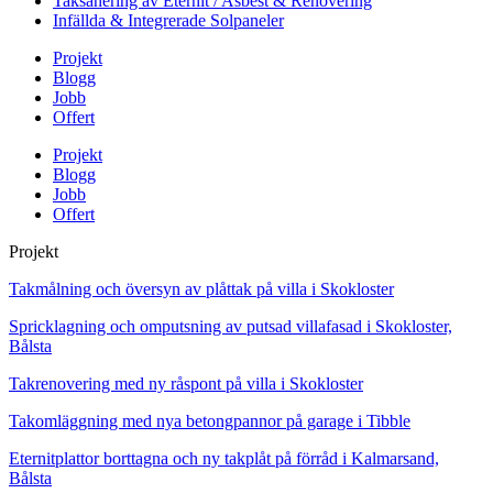
Taksanering av Eternit / Asbest & Renovering
Infällda & Integrerade Solpaneler
Projekt
Blogg
Jobb
Offert
Projekt
Blogg
Jobb
Offert
Projekt
Takmålning och översyn av plåttak på villa i Skokloster
Spricklagning och omputsning av putsad villafasad i Skokloster,
Bålsta
Takrenovering med ny råspont på villa i Skokloster
Takomläggning med nya betongpannor på garage i Tibble
Eternitplattor borttagna och ny takplåt på förråd i Kalmarsand,
Bålsta