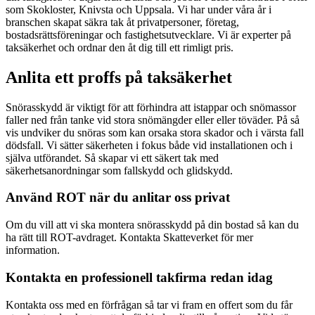
som Skokloster, Knivsta och Uppsala. Vi har under våra år i
branschen skapat säkra tak åt privatpersoner, företag,
bostadsrättsföreningar och fastighetsutvecklare. Vi är experter på
taksäkerhet och ordnar den åt dig till ett rimligt pris.
Anlita ett proffs på taksäkerhet
Snörasskydd är viktigt för att förhindra att istappar och snömassor
faller ned från tanke vid stora snömängder eller eller töväder. På så
vis undviker du snöras som kan orsaka stora skador och i värsta fall
dödsfall. Vi sätter säkerheten i fokus både vid installationen och i
själva utförandet. Så skapar vi ett säkert tak med
säkerhetsanordningar som fallskydd och glidskydd.
Använd ROT när du anlitar oss privat
Om du vill att vi ska montera snörasskydd på din bostad så kan du
ha rätt till ROT-avdraget. Kontakta Skatteverket för mer
information.
Kontakta en professionell takfirma redan idag
Kontakta oss med en förfrågan så tar vi fram en offert som du får