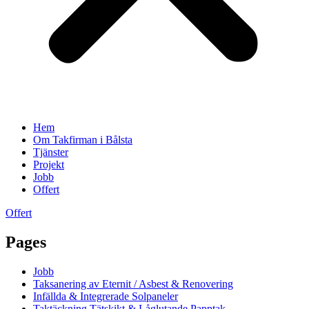
Hem
Om Takfirman i Bålsta
Tjänster
Projekt
Jobb
Offert
Offert
Pages
Jobb
Taksanering av Eternit / Asbest & Renovering
Infällda & Integrerade Solpaneler
Taktäckning Tätskikt & Låglutande Papptak