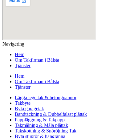
Navigering
Hem
Om Takfirman i Bålsta
Tjänster
Hem
Om Takfirman i Bålsta
Tjänster
Lägga tegeltak & betongpannor
Takbyte
Byta garagetak
Bandtäckning & Dubbelfalsat plåttak
Pappläggning & Takpapp
Takmålning & Måla plåttak
Takskottning & Snöröjning Tak
Byta stuprör & hängränna