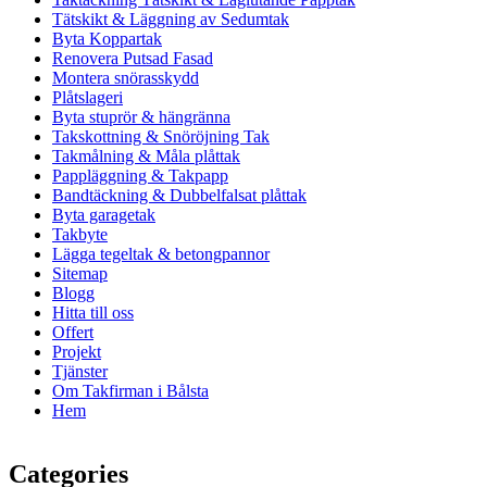
Tätskikt & Läggning av Sedumtak
Byta Koppartak
Renovera Putsad Fasad
Montera snörasskydd
Plåtslageri
Byta stuprör & hängränna
Takskottning & Snöröjning Tak
Takmålning & Måla plåttak
Pappläggning & Takpapp
Bandtäckning & Dubbelfalsat plåttak
Byta garagetak
Takbyte
Lägga tegeltak & betongpannor
Sitemap
Blogg
Hitta till oss
Offert
Projekt
Tjänster
Om Takfirman i Bålsta
Hem
Categories