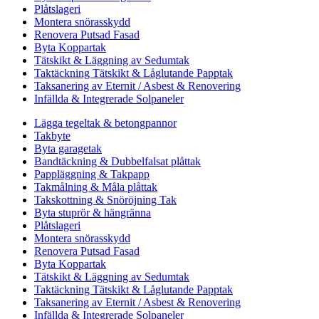
Plåtslageri
Montera snörasskydd
Renovera Putsad Fasad
Byta Koppartak
Tätskikt & Läggning av Sedumtak
Taktäckning Tätskikt & Låglutande Papptak
Taksanering av Eternit / Asbest & Renovering
Infällda & Integrerade Solpaneler
Lägga tegeltak & betongpannor
Takbyte
Byta garagetak
Bandtäckning & Dubbelfalsat plåttak
Pappläggning & Takpapp
Takmålning & Måla plåttak
Takskottning & Snöröjning Tak
Byta stuprör & hängränna
Plåtslageri
Montera snörasskydd
Renovera Putsad Fasad
Byta Koppartak
Tätskikt & Läggning av Sedumtak
Taktäckning Tätskikt & Låglutande Papptak
Taksanering av Eternit / Asbest & Renovering
Infällda & Integrerade Solpaneler