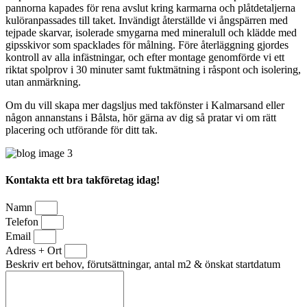
pannorna kapades för rena avslut kring karmarna och plåtdetaljerna
kulöranpassades till taket. Invändigt återställde vi ångspärren med
tejpade skarvar, isolerade smygarna med mineralull och klädde med
gipsskivor som spacklades för målning. Före återläggning gjordes
kontroll av alla infästningar, och efter montage genomförde vi ett
riktat spolprov i 30 minuter samt fuktmätning i råspont och isolering,
utan anmärkning.
Om du vill skapa mer dagsljus med takfönster i Kalmarsand eller
någon annanstans i Bålsta, hör gärna av dig så pratar vi om rätt
placering och utförande för ditt tak.
Kontakta ett bra takföretag idag!
Namn
Telefon
Email
Adress + Ort
Beskriv ert behov, förutsättningar, antal m2 & önskat startdatum