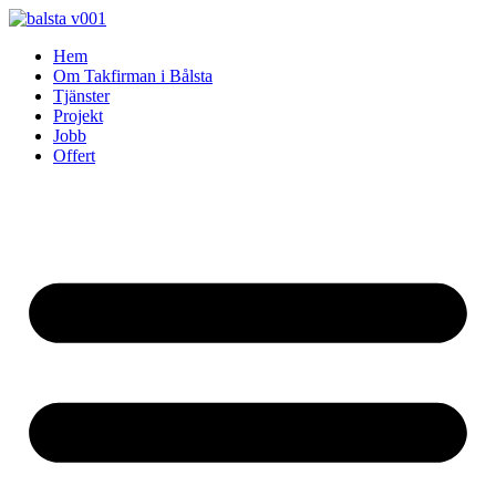
Skip
to
Hem
content
Om Takfirman i Bålsta
Tjänster
Projekt
Jobb
Offert