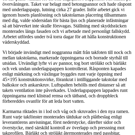
övervåningen. Taket var belagt med betongpannor och hade råspont
med underlagspapp, lutning cirka 27 grader. Inför arbetet gick vi
igenom husets planlösning och takstolarnas placering tillsammans
med dig, valde södersidan för bästa ljus och planerade infästningar
så att bärverket inte skulle försvagas. Ställning med skyddsräcken
monterades längs fasaden och vi arbetade med personligt fallskydd.
Arbetet utfördes under två torra dagar för att hålla konstruktionen
väderskyddad.
Vi började invändigt med noggranna mått från takfoten till nock och
mellan takstolarna, markerade öppningarna och borrade styrhål till
utsidan. Utvändigt lyfte vi av pannor, tog bort ströläkt och bärläkt
och vek undan underlagspappen kontrollerat. Råsponten kapades
enligt märkning och växlingar byggdes runt varje öppning med
45×195 konstruktionsvirke, förankrat i intilliggande takstolar med
balkskor och ankarskruv. Luftspalten behölls med distanser så att
takets ventilation inte påverkades. Underlagspappen lappades runt
öppningarna med klistrad remsa och tätband, och droppbleck
förbereddes ovanför för att leda bort vatten.
Karmarna riktades in i lod och våg och skruvades i den nya ramen.
Runt varje takfönster monterades tätdukar och plåtbeslag enligt
leverantörens anvisningar, först nederstycke, därefter sidor och
överstycke, med särskild kontroll av överlapp och pressning mot
takprofilen. Bärläkt och ströläkt återmonterades med passbitar,