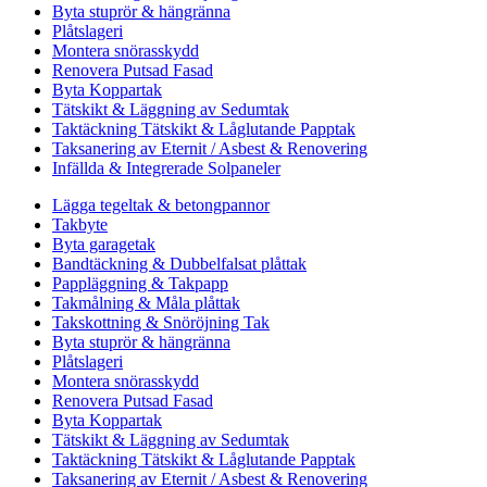
Byta stuprör & hängränna
Plåtslageri
Montera snörasskydd
Renovera Putsad Fasad
Byta Koppartak
Tätskikt & Läggning av Sedumtak
Taktäckning Tätskikt & Låglutande Papptak
Taksanering av Eternit / Asbest & Renovering
Infällda & Integrerade Solpaneler
Lägga tegeltak & betongpannor
Takbyte
Byta garagetak
Bandtäckning & Dubbelfalsat plåttak
Pappläggning & Takpapp
Takmålning & Måla plåttak
Takskottning & Snöröjning Tak
Byta stuprör & hängränna
Plåtslageri
Montera snörasskydd
Renovera Putsad Fasad
Byta Koppartak
Tätskikt & Läggning av Sedumtak
Taktäckning Tätskikt & Låglutande Papptak
Taksanering av Eternit / Asbest & Renovering