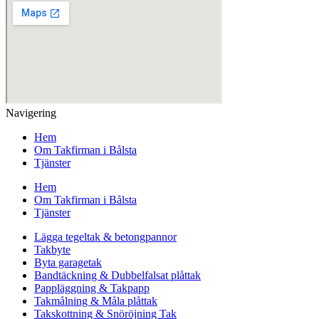
Navigering
Hem
Om Takfirman i Bålsta
Tjänster
Hem
Om Takfirman i Bålsta
Tjänster
Lägga tegeltak & betongpannor
Takbyte
Byta garagetak
Bandtäckning & Dubbelfalsat plåttak
Pappläggning & Takpapp
Takmålning & Måla plåttak
Takskottning & Snöröjning Tak