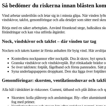
Så bedömer du riskerna innan blåsten ko
Vind arbetar underifrån och letar sig in i minsta glipa. När vinden lyft
vindskivor, takfot, genomföringar och alla detaljer som sitter med skruv
Börja med en säker arbetsplats. Använd förankrad stege, halksäkra skor 
förändringar och kan visa utförda åtgärder.
Nock, vindskivor och takfot – där vinden tar tag
Nocken och takets kanter är första anhalten för byig vind. Här avslöjar 
Kontrollera nockpannor eller nockplåt. Dra åt skruv, byt spruck
Granska vindskivor och vindskiveplåt. Byt rötskadade brädor oc
Se över takfoten: fotplåt, fågelband och första pannraden. Sätt
Syna underlagspappens droppkant. Den ska ligga över fotplåten
Genomföringar: skorsten, ventilationshuvar och takf
Alla hål i tätskiktet är riskzoner. Gummi, tätband och plåt åldras och s
Skorsten: kolla plåtsvep och anslutningar. Bly- eller aluminium
fog med primer.