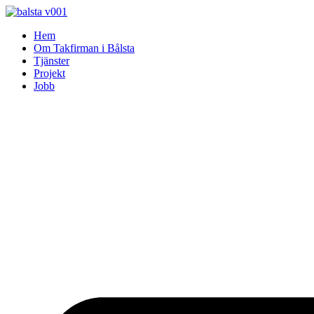
Skip
to
Hem
content
Om Takfirman i Bålsta
Tjänster
Projekt
Jobb