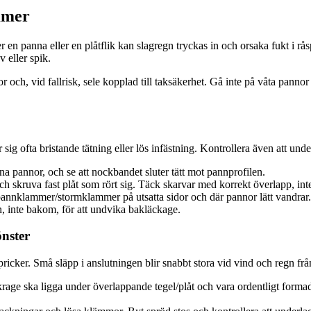
mmer
er en panna eller en plåtflik kan slagregn tryckas in och orsaka fukt i rå
 eller spik.
och, vid fallrisk, sele kopplad till taksäkerhet. Gå inte på våta pannor 
sig ofta bristande tätning eller lös infästning. Kontrollera även att und
na pannor, och se att nockbandet sluter tätt mot pannprofilen.
h skruva fast plåt som rört sig. Täck skarvar med korrekt överlapp, in
 pannklammer/stormklammer på utsatta sidor och där pannor lätt vandrar.
, inte bakom, för att undvika bakläckage.
önster
pricker. Små släpp i anslutningen blir snabbt stora vid vind och regn frå
krage ska ligga under överlappande tegel/plåt och vara ordentligt forma