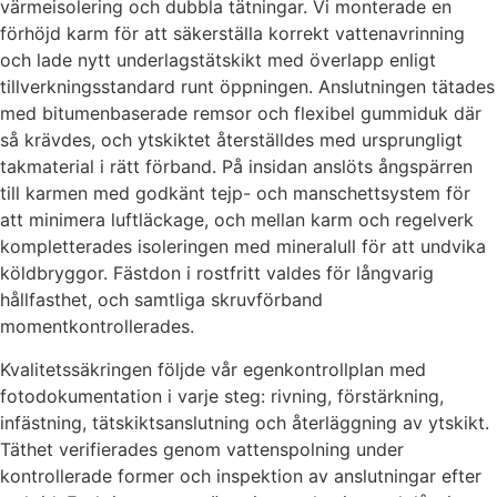
värmeisolering och dubbla tätningar. Vi monterade en
förhöjd karm för att säkerställa korrekt vattenavrinning
och lade nytt underlagstätskikt med överlapp enligt
tillverkningsstandard runt öppningen. Anslutningen tätades
med bitumenbaserade remsor och flexibel gummiduk där
så krävdes, och ytskiktet återställdes med ursprungligt
takmaterial i rätt förband. På insidan anslöts ångspärren
till karmen med godkänt tejp- och manschettsystem för
att minimera luftläckage, och mellan karm och regelverk
kompletterades isoleringen med mineralull för att undvika
köldbryggor. Fästdon i rostfritt valdes för långvarig
hållfasthet, och samtliga skruvförband
momentkontrollerades.
Kvalitetssäkringen följde vår egenkontrollplan med
fotodokumentation i varje steg: rivning, förstärkning,
infästning, tätskiktsanslutning och återläggning av ytskikt.
Täthet verifierades genom vattenspolning under
kontrollerade former och inspektion av anslutningar efter