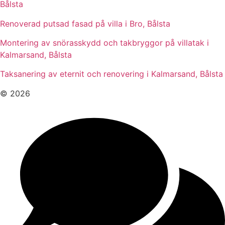
Bålsta
Renoverad putsad fasad på villa i Bro, Bålsta
Montering av snörasskydd och takbryggor på villatak i
Kalmarsand, Bålsta
Taksanering av eternit och renovering i Kalmarsand, Bålsta
© 2026