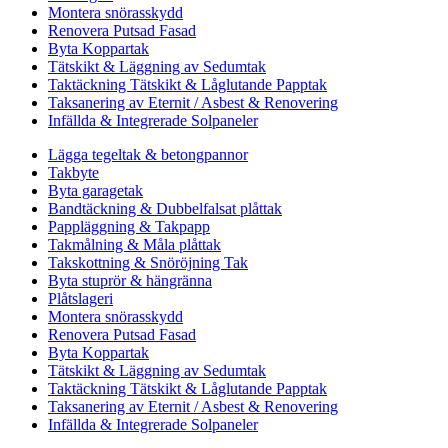
Montera snörasskydd
Renovera Putsad Fasad
Byta Koppartak
Tätskikt & Läggning av Sedumtak
Taktäckning Tätskikt & Låglutande Papptak
Taksanering av Eternit / Asbest & Renovering
Infällda & Integrerade Solpaneler
Lägga tegeltak & betongpannor
Takbyte
Byta garagetak
Bandtäckning & Dubbelfalsat plåttak
Pappläggning & Takpapp
Takmålning & Måla plåttak
Takskottning & Snöröjning Tak
Byta stuprör & hängränna
Plåtslageri
Montera snörasskydd
Renovera Putsad Fasad
Byta Koppartak
Tätskikt & Läggning av Sedumtak
Taktäckning Tätskikt & Låglutande Papptak
Taksanering av Eternit / Asbest & Renovering
Infällda & Integrerade Solpaneler