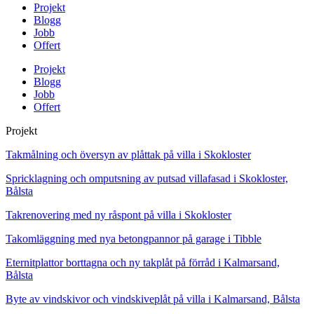
Projekt
Blogg
Jobb
Offert
Projekt
Blogg
Jobb
Offert
Projekt
Takmålning och översyn av plåttak på villa i Skokloster
Spricklagning och omputsning av putsad villafasad i Skokloster,
Bålsta
Takrenovering med ny råspont på villa i Skokloster
Takomläggning med nya betongpannor på garage i Tibble
Eternitplattor borttagna och ny takplåt på förråd i Kalmarsand,
Bålsta
Byte av vindskivor och vindskiveplåt på villa i Kalmarsand, Bålsta