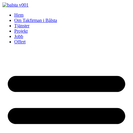
Skip
to
Hem
content
Om Takfirman i Bålsta
Tjänster
Projekt
Jobb
Offert