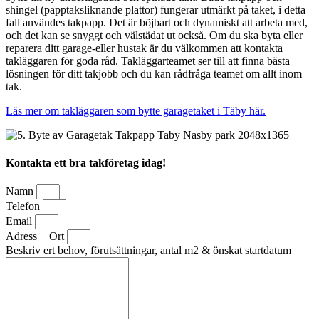
shingel (papptaksliknande plattor) fungerar utmärkt på taket, i detta
fall användes takpapp. Det är böjbart och dynamiskt att arbeta med,
och det kan se snyggt och välstädat ut också. Om du ska byta eller
reparera ditt garage-eller hustak är du välkommen att kontakta
takläggaren för goda råd. Takläggarteamet ser till att finna bästa
lösningen för ditt takjobb och du kan rådfråga teamet om allt inom
tak.
Läs mer om takläggaren som bytte garagetaket i Täby här.
Kontakta ett bra takföretag idag!
Namn
Telefon
Email
Adress + Ort
Beskriv ert behov, förutsättningar, antal m2 & önskat startdatum