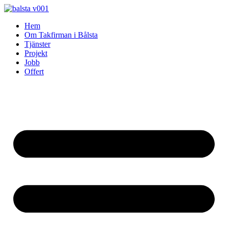
Skip
to
Hem
content
Om Takfirman i Bålsta
Tjänster
Projekt
Jobb
Offert