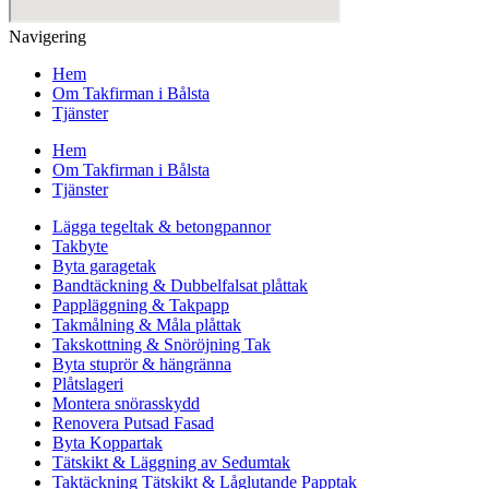
Navigering
Hem
Om Takfirman i Bålsta
Tjänster
Hem
Om Takfirman i Bålsta
Tjänster
Lägga tegeltak & betongpannor
Takbyte
Byta garagetak
Bandtäckning & Dubbelfalsat plåttak
Pappläggning & Takpapp
Takmålning & Måla plåttak
Takskottning & Snöröjning Tak
Byta stuprör & hängränna
Plåtslageri
Montera snörasskydd
Renovera Putsad Fasad
Byta Koppartak
Tätskikt & Läggning av Sedumtak
Taktäckning Tätskikt & Låglutande Papptak