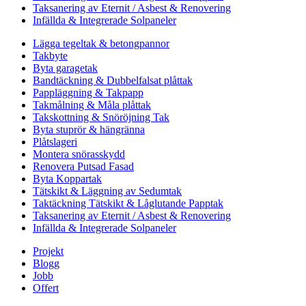
Taksanering av Eternit / Asbest & Renovering
Infällda & Integrerade Solpaneler
Lägga tegeltak & betongpannor
Takbyte
Byta garagetak
Bandtäckning & Dubbelfalsat plåttak
Pappläggning & Takpapp
Takmålning & Måla plåttak
Takskottning & Snöröjning Tak
Byta stuprör & hängränna
Plåtslageri
Montera snörasskydd
Renovera Putsad Fasad
Byta Koppartak
Tätskikt & Läggning av Sedumtak
Taktäckning Tätskikt & Låglutande Papptak
Taksanering av Eternit / Asbest & Renovering
Infällda & Integrerade Solpaneler
Projekt
Blogg
Jobb
Offert