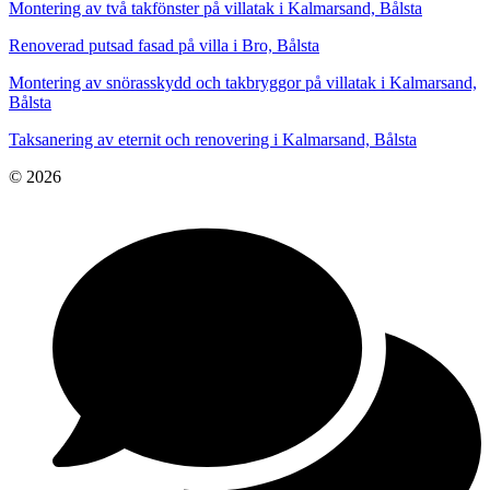
Montering av två takfönster på villatak i Kalmarsand, Bålsta
Renoverad putsad fasad på villa i Bro, Bålsta
Montering av snörasskydd och takbryggor på villatak i Kalmarsand,
Bålsta
Taksanering av eternit och renovering i Kalmarsand, Bålsta
© 2026