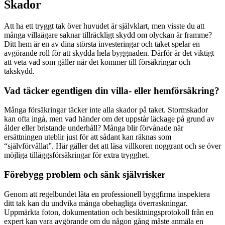
Skador
Att ha ett tryggt tak över huvudet är självklart, men visste du att
många villaägare saknar tillräckligt skydd om olyckan är framme?
Ditt hem är en av dina största investeringar och taket spelar en
avgörande roll för att skydda hela byggnaden. Därför är det viktigt
att veta vad som gäller när det kommer till försäkringar och
takskydd.
Vad täcker egentligen din villa- eller hemförsäkring?
Många försäkringar täcker inte alla skador på taket. Stormskador
kan ofta ingå, men vad händer om det uppstår läckage på grund av
ålder eller bristande underhåll? Många blir förvånade när
ersättningen uteblir just för att sådant kan räknas som
“självförvållat”. Här gäller det att läsa villkoren noggrant och se över
möjliga tilläggsförsäkringar för extra trygghet.
Förebygg problem och sänk självrisker
Genom att regelbundet låta en professionell byggfirma inspektera
ditt tak kan du undvika många obehagliga överraskningar.
Uppmärkta foton, dokumentation och besiktningsprotokoll från en
expert kan vara avgörande om du någon gång måste anmäla en