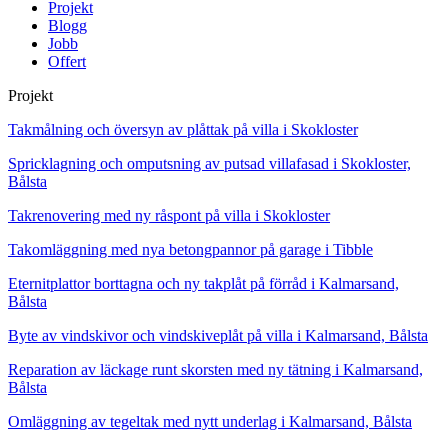
Projekt
Blogg
Jobb
Offert
Projekt
Takmålning och översyn av plåttak på villa i Skokloster
Spricklagning och omputsning av putsad villafasad i Skokloster,
Bålsta
Takrenovering med ny råspont på villa i Skokloster
Takomläggning med nya betongpannor på garage i Tibble
Eternitplattor borttagna och ny takplåt på förråd i Kalmarsand,
Bålsta
Byte av vindskivor och vindskiveplåt på villa i Kalmarsand, Bålsta
Reparation av läckage runt skorsten med ny tätning i Kalmarsand,
Bålsta
Omläggning av tegeltak med nytt underlag i Kalmarsand, Bålsta