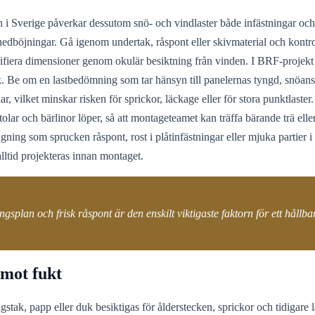
h i Sverige påverkar dessutom snö- och vindlaster både infästningar oc
nedböjningar. Gå igenom undertak, råspont eller skivmaterial och kontr
rifiera dimensioner genom okulär besiktning från vinden. I BRF-projekt ä
ik. Be om en lastbedömning som tar hänsyn till panelernas tyngd, snöans
r, vilket minskar risken för sprickor, läckage eller för stora punktlast
stolar och bärlinor löper, så att montageteamet kan träffa bärande trä e
vagning som sprucken råspont, rost i plåtinfästningar eller mjuka partie
alltid projekteras innan montaget.
ngsplan och frisk råspont är den enskilt viktigaste faktorn för ett hållbar
 mot fukt
gstak, papp eller duk besiktigas för ålderstecken, sprickor och tidigare