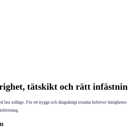
righet, tätskikt och rätt infästni
d bra solläge. För ett tryggt och långsiktigt resultat behöver bärigheten ko
tsförening.
en