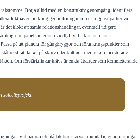
h takstomme. Börja alltid med en konstruktiv genomgång: identifiera
ollera fuktpåverkan kring genomföringar och i skuggiga partier vid
r det klokt att samla relationshandlingar, eventuell tidigare
amling runt panelkanter och vindlyft vid takfot och nock.
er. Passa på att planera för gångbryggor och förankringspunkter som
ller stål med rätt längd på skruv eller bult och med rekommenderade
r i läkten. Om förstärkningar krävs är enkla åtgärder som kompletterande
t solcellsprojekt.
 lagningar. Vid pann- och plåttak bör skarvar, ränndalar, genomföringar