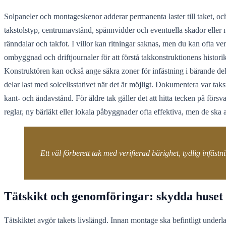
Solpaneler och montageskenor adderar permanenta laster till taket, oc
takstolstyp, centrumavstånd, spännvidder och eventuella skador eller 
ränndalar och takfot. I villor kan ritningar saknas, men du kan ofta ve
ombyggnad och driftjournaler för att förstå takkonstruktionens histor
Konstruktören kan också ange säkra zoner för infästning i bärande dela
delar last med solcellsstativet när det är möjligt. Dokumentera var tak
kant- och ändavstånd. För äldre tak gäller det att hitta tecken på förs
reglar, ny bärläkt eller lokala påbyggnader ofta effektiva, men de ska 
Ett väl förberett tak med verifierad bärighet, tydlig infästni
Tätskikt och genomföringar: skydda huset
Tätskiktet avgör takets livslängd. Innan montage ska befintligt underla