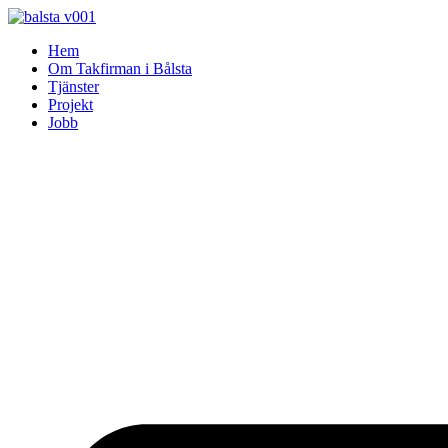
Skip
to
Hem
content
Om Takfirman i Bålsta
Tjänster
Projekt
Jobb